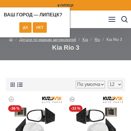
ЛИПЕЦК
ВАШ ГОРОД —
ЛИПЕЦК
?
Детали по маркам автомобилей
Kia
Rio
Kia Rio 3
Kia Rio 3
-36 %
-33 %